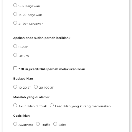
9-12 Karyawan
13-20 Karyawan
21-99+ Karyawan
Apakah anda sudah pernah beriklan?
Sudah
Belum
* DI isi jika SUDAH pernah melakukan Iklan
Budget Iklan
10-20 JT
20-100 JT
Masalah yang di alami?
Akun iklan di tolak
Lead iklan yang kurang memuaskan
Goals Iklan
Awarness
Traffic
Sales