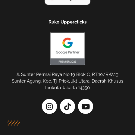
Ruko Upperclicks
Jl. Sunter Permai Raya No.19 Blok C, RT.10/RW.19,
Sunter Agung, Kec. Tj. Priok, Jkt Utara, Daerah Khusus
Ibukota Jakarta 14350
I
T
Y
n
i
o
s
k
u
t
t
t
a
o
u